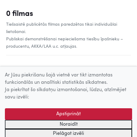
0 filmas
Tiešsaistē publicētās filmas paredzētas tikai individuālai
lietošanai.
Publiskai demonstrēšanai nepieciešama tiesību īpašnieku –
producentu, AKKA/LAA u.c. atļaujas.
Ar Jūsu piekrišanu šajā vietnē var tikt izmantotas
funkcionālās un analītiski statistikās sīkdatnes.
Ja piekrītat šo sīkdatņu izmantošanai, lūdzu, atzīmējiet
Uz augšu
savu izvēli:
© 2026 Nacionālais Kino centrs, Kultūras informācijas sistēmu
Apstiprināt
centrs. Sadarbības partneris: Latvijas Valsts
kinofotofonodokumentu arhīvs.
Noraidīt
Pielāgot izvēli