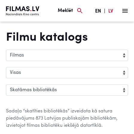
Meklēt
EN
|
LV
Filmu katalogs
Sadaļa “skatīties bibliotēkās” izveidota kā satura
piedāvājums 873 Latvijas publiskajām bibliotēkām,
izvietojot filmas bibliotēku iekšējā datortīklā.