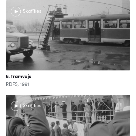
Skatīties
6. tramvajs
RDFS, 1991
Skatīties