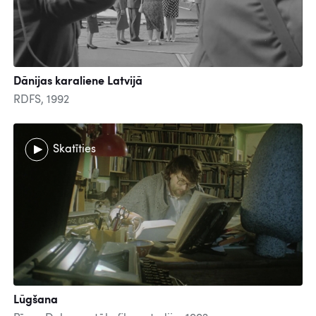
Dānijas karaliene Latvijā
RDFS, 1992
Skatīties
Lūgšana