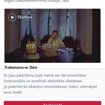
Rīgas Dokumentālo filmu studija, 1992
Skatīties
Trakonams ar Dāvi
RDFS, 1993
Ar Jūsu piekrišanu šajā vietnē var tikt izmantotas
funkcionālās un analītiski statistikās sīkdatnes.
Ja piekrītat šo sīkdatņu izmantošanai, lūdzu, atzīmējiet
Uz augšu
savu izvēli:
© 2026 Nacionālais Kino centrs, Kultūras informācijas sistēmu