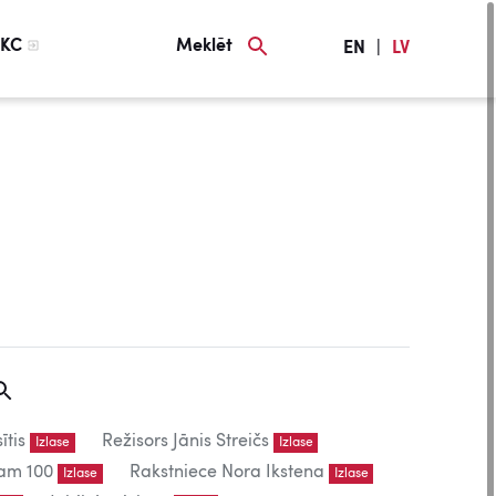
KC
Meklēt
EN
|
LV
ītis
Režisors Jānis Streičs
Izlase
Izlase
am 100
Rakstniece Nora Ikstena
Izlase
Izlase