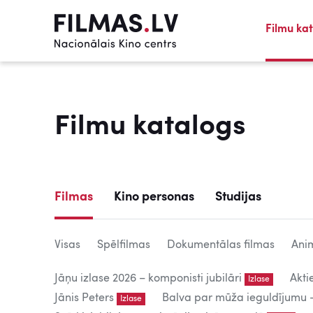
Filmu ka
Filmu katalogs
Filmas
Kino personas
Studijas
Visas
Spēlfilmas
Dokumentālas filmas
Anim
Jāņu izlase 2026 – komponisti jubilāri
Akti
Izlase
Jānis Peters
Balva par mūža ieguldījumu – 
Izlase