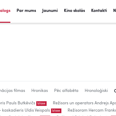
talogs
Par mums
Jaunumi
Kino skolās
Kontakti
N
ācijas filmas
Hronikas
Pēc alfabēta
Hronoloģiski
eris Pauls Butkēvičs
Režisors un operators Andrejs Aps
Izlase
kaskadieris Uldis Veispals
Režisoram Hercam Frank
Izlase