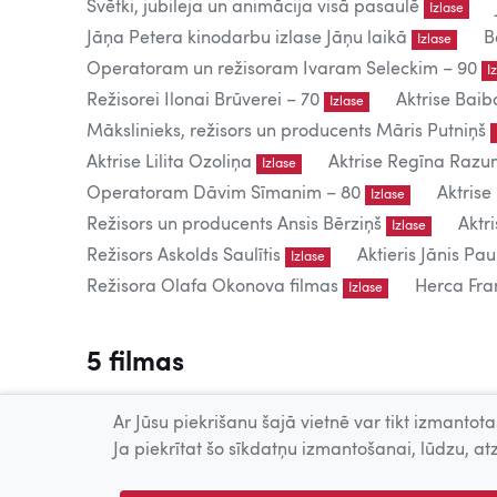
Svētki, jubileja un animācija visā pasaulē
Izlase
Jāņa Petera kinodarbu izlase Jāņu laikā
B
Izlase
Operatoram un režisoram Ivaram Seleckim – 90
I
Režisorei Ilonai Brūverei – 70
Aktrise Baib
Izlase
Mākslinieks, režisors un producents Māris Putniņš
Aktrise Lilita Ozoliņa
Aktrise Regīna Raz
Izlase
Operatoram Dāvim Sīmanim – 80
Aktrise
Izlase
Režisors un producents Ansis Bērziņš
Aktr
Izlase
Režisors Askolds Saulītis
Aktieris Jānis Pau
Izlase
Režisora Olafa Okonova filmas
Herca Fran
Izlase
5 filmas
Tiešsaistē publicētās filmas paredzētas tikai individuālai 
Ar Jūsu piekrišanu šajā vietnē var tikt izmantotas
Publiskai demonstrēšanai nepieciešama tiesību īpašnieku
Ja piekrītat šo sīkdatņu izmantošanai, lūdzu, atz