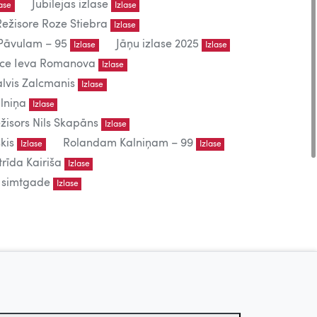
Jubilejas izlase
lase
Izlase
Režisore Roze Stiebra
Izlase
āvulam – 95
Jāņu izlase 2025
Izlase
Izlase
iece Ieva Romanova
Izlase
lvis Zalcmanis
Izlase
lniņa
Izlase
žisors Nils Skapāns
Izlase
kis
Rolandam Kalniņam – 99
Izlase
Izlase
trīda Kairiša
Izlase
s simtgade
Izlase