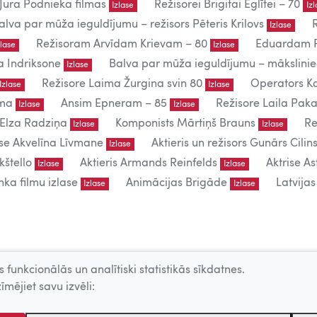
Jura Podnieka filmas
Režisorei Brigitai Eglītei – 70
Izlase
Iz
alva par mūža ieguldījumu – režisors Pēteris Krilovs
Izlase
Režisoram Arvīdam Krievam – 80
Eduardam P
zlase
Izlase
a Indriksone
Balva par mūža ieguldījumu – mākslin
Izlase
Režisore Laima Žurgina svin 80
Operators Ka
Izlase
Izlase
uma
Ansim Epneram – 85
Režisore Laila Paka
Izlase
Izlase
 Elza Radziņa
Komponists Mārtiņš Brauns
Re
Izlase
Izlase
ise Akvelīna Līvmane
Aktieris un režisors Gunārs Cilins
Izlase
kštello
Aktieris Armands Reinfelds
Aktrise As
Izlase
Izlase
ka filmu izlase
Animācijas Brigāde
Latvija
Izlase
Izlase
lietošanai.
 funkcionālās un analītiski statistikās sīkdatnes.
 – producentu, AKKA/LAA u.c. atļaujas.
īmējiet savu izvēli: