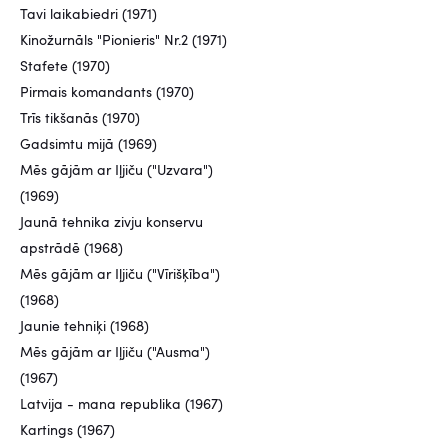
Tavi laikabiedri (1971)
Kinožurnāls "Pionieris" Nr.2 (1971)
Stafete (1970)
Pirmais komandants (1970)
Trīs tikšanās (1970)
Gadsimtu mijā (1969)
Mēs gājām ar Iļjiču ("Uzvara")
(1969)
Jaunā tehnika zivju konservu
apstrādē (1968)
Mēs gājām ar Iļjiču ("Vīrišķība")
(1968)
Jaunie tehniķi (1968)
Mēs gājām ar Iļjiču ("Ausma")
(1967)
Latvija - mana republika (1967)
Kartings (1967)