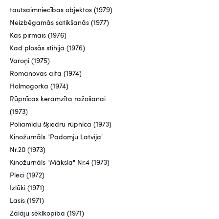
tautsaimniecības objektos (1979)
Neizbēgamās satikšanās (1977)
Kas pirmais (1976)
Kad plosās stihija (1976)
Varoņi (1975)
Romanovas aita (1974)
Holmogorka (1974)
Rūpnīcas keramzīta ražošanai
(1973)
Poliamīdu šķiedru rūpnīca (1973)
Kinožurnāls "Padomju Latvija"
Nr.20 (1973)
Kinožurnāls "Māksla" Nr.4 (1973)
Pleci (1972)
Izlūki (1971)
Lasis (1971)
Zālāju sēklkopība (1971)