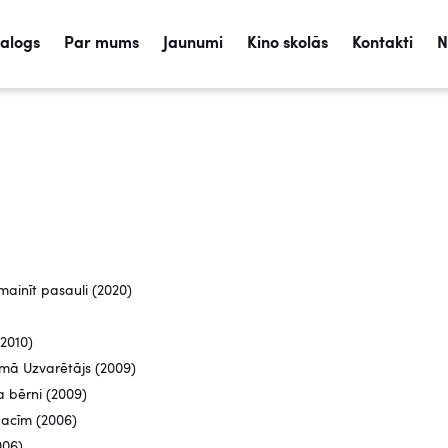
talogs
Par mums
Jaunumi
Kino skolās
Kontakti
N
ainīt pasauli (2020)
(2010)
umā Uzvarētājs (2009)
a bērni (2009)
acīm (2006)
006)