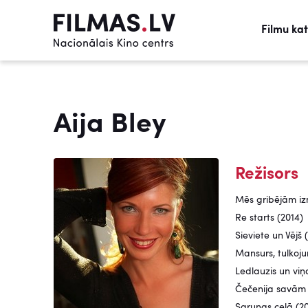
Filmu ka
Aija Bley
Režisors
Mēs gribējām izm
Re starts (2014)
Sieviete un Vējš 
Mansurs, tulkoj
Ledlauzis un viņ
Čečenija savām 
Sarunas ceļā (2