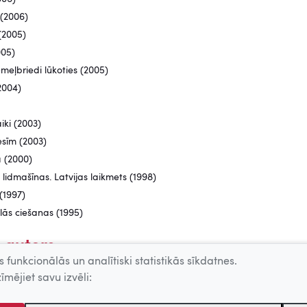
 (2006)
(2005)
005)
meļbriedi lūkoties (2005)
2004)
iki (2003)
sīm (2003)
 (2000)
 lidmašīnas. Latvijas laikmets (1998)
 (1997)
elās ciešanas (1995)
 autors
 funkcionālās un analītiski statistikās sīkdatnes.
ainīt pasauli (2020)
īmējiet savu izvēli: