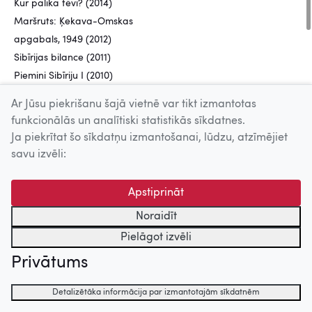
Kur palika tēvi? (2014)
Maršruts: Ķekava-Omskas
apgabals, 1949 (2012)
Sibīrijas bilance (2011)
Piemini Sibīriju I (2010)
Agapitova un izglābtie (2009)
Ar Jūsu piekrišanu šajā vietnē var tikt izmantotas
...Igarka, Cerība un Taurenis
funkcionālās un analītiski statistikās sīkdatnes.
(2008)
Ja piekrītat šo sīkdatņu izmantošanai, lūdzu, atzīmējiet
Ceļš uz ticību (2006)
savu izvēli:
Priežu bērni (2005)
Sibīrijas dienasgrāmatas (2003)
Apstiprināt
Kvadrātsakne no divi. 7 lidojumi
Noraidīt
(2002)
Pielāgot izvēli
Sibīrijas bērni (2001)
Pūķa ola (1996)
Privātums
Pēteris Vasks (1992)
Vilkaču mantiniece (1990)
Detalizētāka informācija par izmantotajām sīkdatnēm
Ilmārs un Marina (1989)