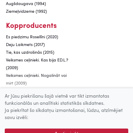
Augšdaugava (1994)
Ziemeļvidzeme (1992)
Kopproducents
Es piedzimu Rosellīni (2020)
Deju Laikmets (2017)
Tie, kas uzdrošinās (2015)
Veiksmes ceļinieki. Kas bija ED.L.?
(2009)
Veiksmes ceļinieki. Nogalināt vai
mirt (2009)
Latviešu Bomberosi (2007)
Ar Jūsu piekrišanu šajā vietnē var tikt izmantotas
funkcionālās un analītiski statistikās sīkdatnes.
Ja piekrītat šo sīkdatņu izmantošanai, lūdzu, atzīmējiet
Uz augšu
savu izvēli:
© 2026 Nacionālais Kino centrs, Kultūras informācijas sistēmu