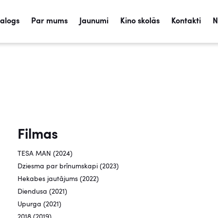
talogs
Par mums
Jaunumi
Kino skolās
Kontakti
N
Filmas
TESA MAN (2024)
Dziesma par brīnumskapi (2023)
Hekabes jautājums (2022)
Diendusa (2021)
Upurga (2021)
2018 (2019)