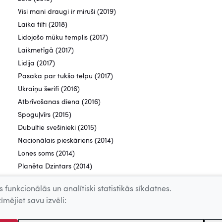
Visi mani draugi ir miruši (2019)
Laika tilti (2018)
Lidojošo mūku templis (2017)
Laikmetīgā (2017)
Lidija (2017)
Pasaka par tukšo telpu (2017)
Ukraiņu šerifi (2016)
Atbrīvošanas diena (2016)
Spoguļvīrs (2015)
Dubultie svešinieki (2015)
Nacionālais pieskāriens (2014)
Lones soms (2014)
Planēta Dzintars (2014)
Uz spēles Latvija (2014)
 funkcionālās un analītiski statistikās sīkdatnes.
Mitrais (2013)
īmējiet savu izvēli:
Sniegs (2012)
Dokumentālists (2012)