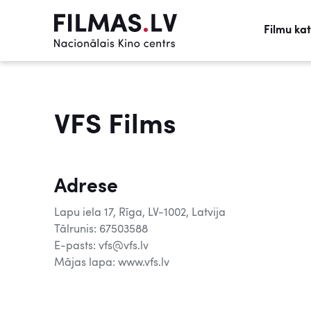
Filmu ka
VFS Films
Adrese
Lapu iela 17, Rīga, LV-1002, Latvija
Tālrunis: 67503588
E-pasts: vfs@vfs.lv
Mājas lapa: www.vfs.lv