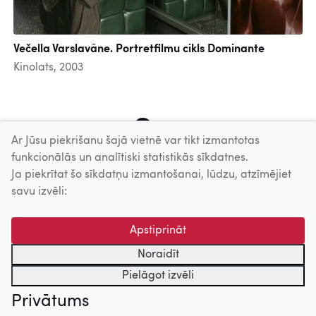
Večella Varslavāne. Portretfilmu cikls Dominante
Kinolats, 2003
3
4
5
6
7
8
9
10
11
Ar Jūsu piekrišanu šajā vietnē var tikt izmantotas
funkcionālās un analītiski statistikās sīkdatnes.
Ja piekrītat šo sīkdatņu izmantošanai, lūdzu, atzīmējiet
Uz augšu
savu izvēli:
© 2026 Nacionālais Kino centrs, Kultūras informācijas sistēmu
Apstiprināt
centrs. Sadarbības partneris: Latvijas Valsts
kinofotofonodokumentu arhīvs.
Noraidīt
Pielāgot izvēli
Privātums