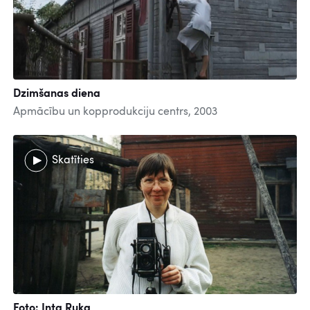
Dzimšanas diena
Apmācību un kopprodukciju centrs, 2003
Skatīties
Foto: Inta Ruka