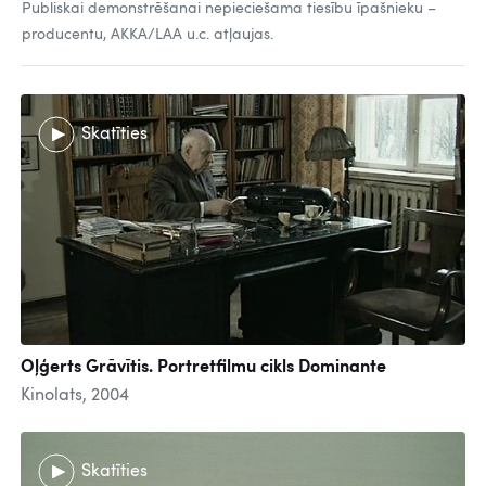
Publiskai demonstrēšanai nepieciešama tiesību īpašnieku –
producentu, AKKA/LAA u.c. atļaujas.
Skatīties
Oļģerts Grāvītis. Portretfilmu cikls Dominante
Kinolats, 2004
Skatīties