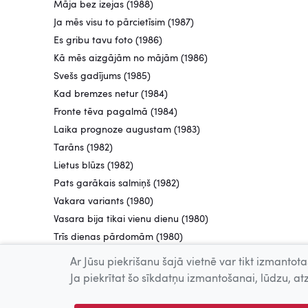
Māja bez izejas (1988)
Ja mēs visu to pārcietīsim (1987)
Es gribu tavu foto (1986)
Kā mēs aizgājām no mājām (1986)
Svešs gadījums (1985)
Kad bremzes netur (1984)
Fronte tēva pagalmā (1984)
Laika prognoze augustam (1983)
Tarāns (1982)
Lietus blūzs (1982)
Pats garākais salmiņš (1982)
Vakara variants (1980)
Vasara bija tikai vienu dienu (1980)
Trīs dienas pārdomām (1980)
Agrā rūsa (1979)
Ar Jūsu piekrišanu šajā vietnē var tikt izmantotas
Teātris (1978)
Ja piekrītat šo sīkdatņu izmantošanai, lūdzu, atz
Nakts bez putniem (1978)