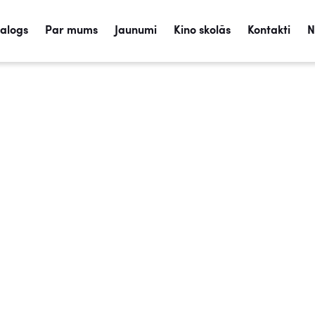
talogs
Par mums
Jaunumi
Kino skolās
Kontakti
N