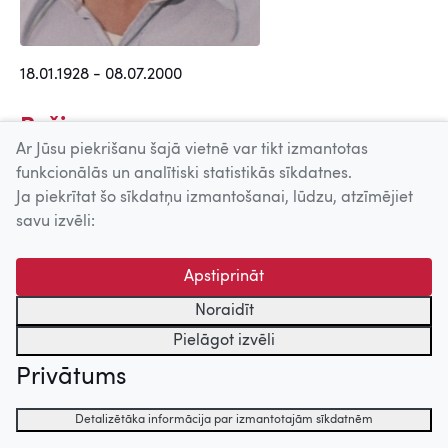
18.01.1928 - 08.07.2000
Režisors
Ar Jūsu piekrišanu šajā vietnē var tikt izmantotas
Dunduriņš (1974)
funkcionālās un analītiski statistikās sīkdatnes.
Ja piekrītat šo sīkdatņu izmantošanai, lūdzu, atzīmējiet
Otrais režisors
savu izvēli:
Cilvēka bērns (1991)
Apstiprināt
Maija un Paija (1990)
Sēklis (1988)
Noraidīt
Svešs gadījums (1985)
Pielāgot izvēli
Svešās kaislības (1983)
Privātums
Limuzīns Jāņu nakts krāsā (1981)
Atcerēties vai aizmirst (1981)
Detalizētāka informācija par izmantotajām sīkdatnēm
Nepabeigtās vakariņas (1979)