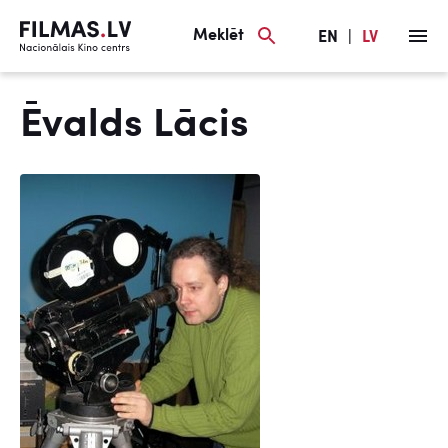
Meklēt
EN
|
LV
Ēvalds Lācis