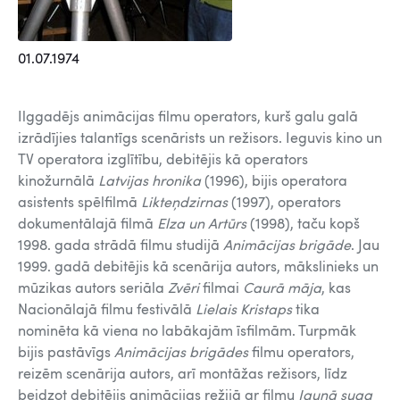
01.07.1974
Ilggadējs animācijas filmu operators, kurš galu galā
izrādījies talantīgs scenārists un režisors. Ieguvis kino un
TV operatora izglītību, debitējis kā operators
kinožurnālā
Latvijas hronika
(1996), bijis operatora
asistents spēlfilmā
Likteņdzirnas
(1997), operators
dokumentālajā filmā
Elza un Artūrs
(1998), taču kopš
1998. gada strādā filmu studijā
Animācijas brigāde
. Jau
1999. gadā debitējis kā scenārija autors, mākslinieks un
mūzikas autors seriāla
Zvēri
filmai
Caurā māja
, kas
Nacionālajā filmu festivālā
Lielais Kristaps
tika
nominēta kā viena no labākajām īsfilmām. Turpmāk
bijis pastāvīgs
Animācijas brigādes
filmu operators,
reizēm scenārija autors, arī montāžas režisors, līdz
beidzot debitējis animācijas režijā ar filmu
Jaunā suga