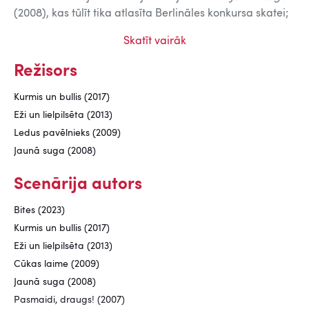
(2008), kas tūlīt tika atlasīta Berlināles konkursa skatei;
tādu pašu novērtējumu un vēl arī divas Berlīnes
Skatīt vairāk
kinofestivāla balvas izpelnījās Ēvalda Lāča trešais
režijas darbs
Eži un lielpilsēta
(2012).
Režisors
Kurmis un bullis (2017)
Eži un lielpilsēta (2013)
Ledus pavēlnieks (2009)
Jaunā suga (2008)
Scenārija autors
Bites (2023)
Kurmis un bullis (2017)
Eži un lielpilsēta (2013)
Cūkas laime (2009)
Jaunā suga (2008)
Pasmaidi, draugs! (2007)