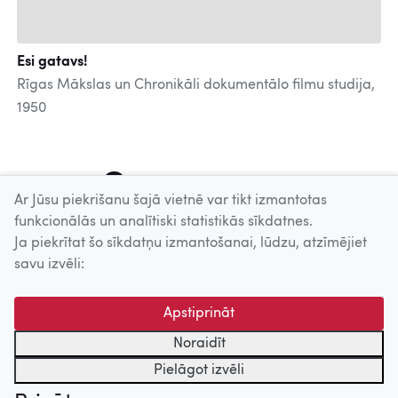
Esi gatavs!
Rīgas Mākslas un Chronikāli dokumentālo filmu studija,
1950
1
2
3
4
Ar Jūsu piekrišanu šajā vietnē var tikt izmantotas
funkcionālās un analītiski statistikās sīkdatnes.
Ja piekrītat šo sīkdatņu izmantošanai, lūdzu, atzīmējiet
Uz augšu
savu izvēli:
© 2026 Nacionālais Kino centrs, Kultūras informācijas sistēmu
Apstiprināt
centrs. Sadarbības partneris: Latvijas Valsts
kinofotofonodokumentu arhīvs.
Noraidīt
Pielāgot izvēli