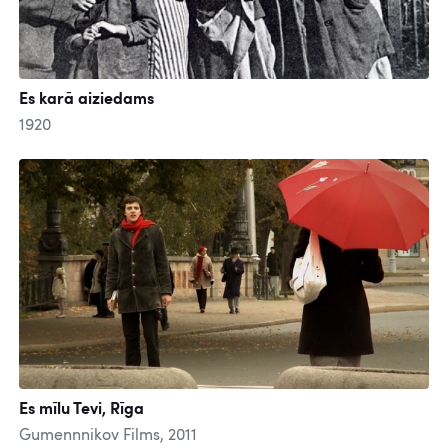
Es karā aiziedams
1920
Es mīlu Tevi, Rīga
Gumennnikov Films, 2011