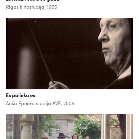
Rīgas kinostudija, 1966
Es palieku es
Anša Epnera studija AVE, 2006