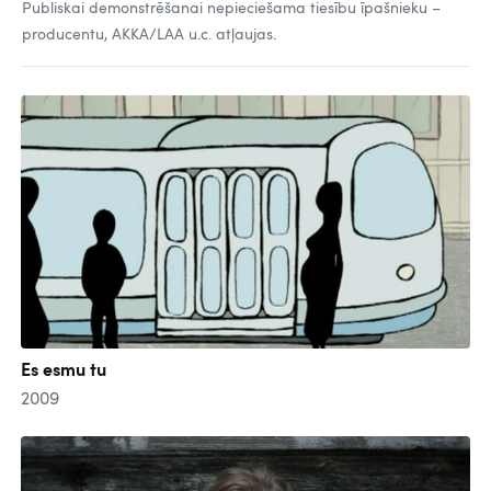
Publiskai demonstrēšanai nepieciešama tiesību īpašnieku –
producentu, AKKA/LAA u.c. atļaujas.
Es esmu tu
2009