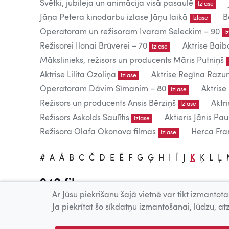
Svētki, jubileja un animācija visā pasaulē
Izlase
Jāņa Petera kinodarbu izlase Jāņu laikā
B
Izlase
Operatoram un režisoram Ivaram Seleckim – 90
I
Režisorei Ilonai Brūverei – 70
Aktrise Baib
Izlase
Mākslinieks, režisors un producents Māris Putniņš
Aktrise Lilita Ozoliņa
Aktrise Regīna Raz
Izlase
Operatoram Dāvim Sīmanim – 80
Aktrise
Izlase
Režisors un producents Ansis Bērziņš
Aktr
Izlase
Režisors Askolds Saulītis
Aktieris Jānis Pau
Izlase
Režisora Olafa Okonova filmas
Herca Fran
Izlase
#
A
Ā
B
C
Č
D
E
Ē
F
G
Ģ
H
I
Ī
J
K
Ķ
L
Ļ
240 filmas
Ar Jūsu piekrišanu šajā vietnē var tikt izmantotas
Tiešsaistē publicētās filmas paredzētas tikai individuālai 
Ja piekrītat šo sīkdatņu izmantošanai, lūdzu, atz
Publiskai demonstrēšanai nepieciešama tiesību īpašnieku