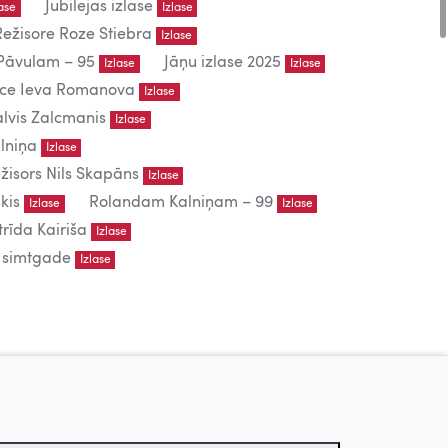
Jubilejas izlase
lase
Izlase
Režisore Roze Stiebra
Izlase
āvulam – 95
Jāņu izlase 2025
Izlase
Izlase
iece Ieva Romanova
Izlase
lvis Zalcmanis
Izlase
lniņa
Izlase
žisors Nils Skapāns
Izlase
kis
Rolandam Kalniņam – 99
Izlase
Izlase
trīda Kairiša
Izlase
s simtgade
Izlase