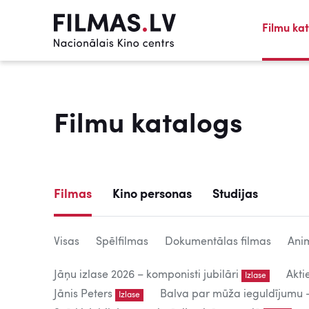
Filmu ka
Filmu katalogs
Filmas
Kino personas
Studijas
Visas
Spēlfilmas
Dokumentālas filmas
Anim
Jāņu izlase 2026 – komponisti jubilāri
Akti
Izlase
Jānis Peters
Balva par mūža ieguldījumu – 
Izlase