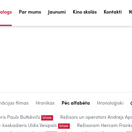
talogs
Par mums
Jaunumi
Kino skolās
Kontakti
N
ācijas filmas
Hronikas
Pēc alfabēta
Hronoloģiski
eris Pauls Butkēvičs
Režisors un operators Andrejs Aps
Izlase
kaskadieris Uldis Veispals
Režisoram Hercam Frank
Izlase