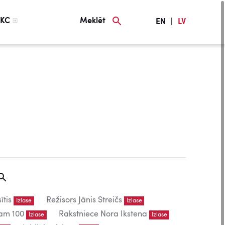
KC
Meklēt
EN
|
LV
ītis
Režisors Jānis Streičs
Izlase
Izlase
am 100
Rakstniece Nora Ikstena
Izlase
Izlase