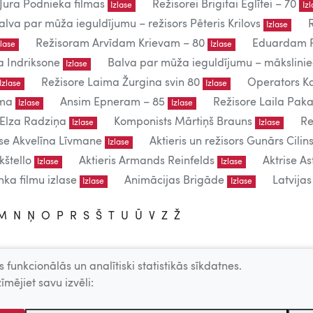
Jura Podnieka filmas
Režisorei Brigitai Eglītei – 70
Izlase
Iz
alva par mūža ieguldījumu – režisors Pēteris Krilovs
Izlase
Režisoram Arvīdam Krievam – 80
Eduardam P
zlase
Izlase
a Indriksone
Balva par mūža ieguldījumu – mākslin
Izlase
Režisore Laima Žurgina svin 80
Operators Ka
Izlase
Izlase
uma
Ansim Epneram – 85
Režisore Laila Paka
Izlase
Izlase
 Elza Radziņa
Komponists Mārtiņš Brauns
Re
Izlase
Izlase
ise Akvelīna Līvmane
Aktieris un režisors Gunārs Cilins
Izlase
kštello
Aktieris Armands Reinfelds
Aktrise As
Izlase
Izlase
ka filmu izlase
Animācijas Brigāde
Latvija
Izlase
Izlase
M
N
Ņ
O
P
R
S
Š
T
U
Ū
V
Z
Ž
 funkcionālās un analītiski statistikās sīkdatnes.
lietošanai.
īmējiet savu izvēli:
 – producentu, AKKA/LAA u.c. atļaujas.