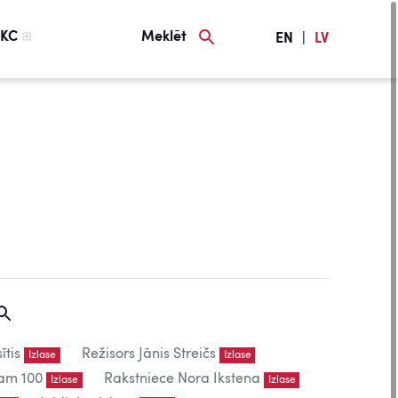
KC
Meklēt
EN
|
LV
ītis
Režisors Jānis Streičs
Izlase
Izlase
am 100
Rakstniece Nora Ikstena
Izlase
Izlase