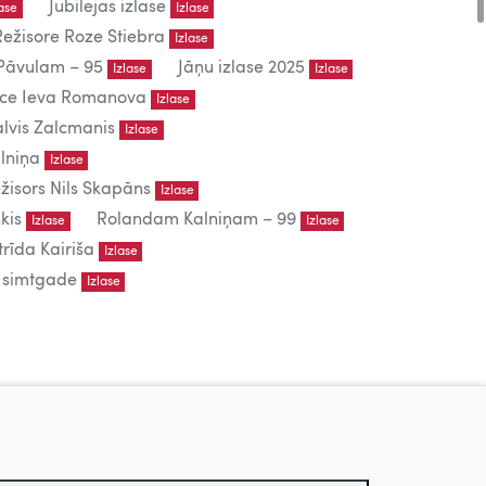
Jubilejas izlase
lase
Izlase
Režisore Roze Stiebra
Izlase
āvulam – 95
Jāņu izlase 2025
Izlase
Izlase
iece Ieva Romanova
Izlase
lvis Zalcmanis
Izlase
lniņa
Izlase
žisors Nils Skapāns
Izlase
kis
Rolandam Kalniņam – 99
Izlase
Izlase
trīda Kairiša
Izlase
s simtgade
Izlase