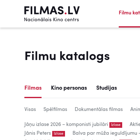
Filmu ka
Filmu katalogs
Filmas
Kino personas
Studijas
Visas
Spēlfilmas
Dokumentālas filmas
Anim
Jāņu izlase 2026 – komponisti jubilāri
Akti
Izlase
Jānis Peters
Balva par mūža ieguldījumu – 
Izlase