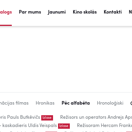
talogs
Par mums
Jaunumi
Kino skolās
Kontakti
N
ācijas filmas
Hronikas
Pēc alfabēta
Hronoloģiski
eris Pauls Butkēvičs
Režisors un operators Andrejs Aps
Izlase
kaskadieris Uldis Veispals
Režisoram Hercam Frank
Izlase