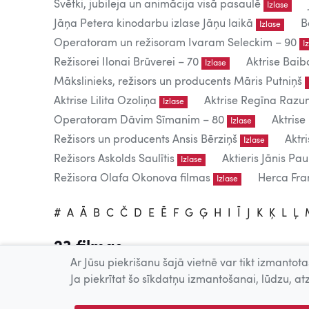
Svētki, jubileja un animācija visā pasaulē
Izlase
Jāņa Petera kinodarbu izlase Jāņu laikā
B
Izlase
Operatoram un režisoram Ivaram Seleckim – 90
I
Režisorei Ilonai Brūverei – 70
Aktrise Baib
Izlase
Mākslinieks, režisors un producents Māris Putniņš
Aktrise Lilita Ozoliņa
Aktrise Regīna Raz
Izlase
Operatoram Dāvim Sīmanim – 80
Aktrise
Izlase
Režisors un producents Ansis Bērziņš
Aktr
Izlase
Režisors Askolds Saulītis
Aktieris Jānis Pau
Izlase
Režisora Olafa Okonova filmas
Herca Fran
Izlase
#
A
Ā
B
C
Č
D
E
Ē
F
G
Ģ
H
I
Ī
J
K
Ķ
L
Ļ
23 filmas
Ar Jūsu piekrišanu šajā vietnē var tikt izmantotas
Tiešsaistē publicētās filmas paredzētas tikai individuālai 
Ja piekrītat šo sīkdatņu izmantošanai, lūdzu, atz
Publiskai demonstrēšanai nepieciešama tiesību īpašnieku