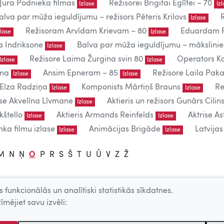
Jura Podnieka filmas
Režisorei Brigitai Eglītei – 70
Izlase
Iz
alva par mūža ieguldījumu – režisors Pēteris Krilovs
Izlase
Režisoram Arvīdam Krievam – 80
Eduardam P
zlase
Izlase
a Indriksone
Balva par mūža ieguldījumu – mākslin
Izlase
Režisore Laima Žurgina svin 80
Operators Ka
Izlase
Izlase
uma
Ansim Epneram – 85
Režisore Laila Paka
Izlase
Izlase
 Elza Radziņa
Komponists Mārtiņš Brauns
Re
Izlase
Izlase
ise Akvelīna Līvmane
Aktieris un režisors Gunārs Cilins
Izlase
kštello
Aktieris Armands Reinfelds
Aktrise As
Izlase
Izlase
ka filmu izlase
Animācijas Brigāde
Latvija
Izlase
Izlase
M
N
Ņ
O
P
R
S
Š
T
U
Ū
V
Z
Ž
 funkcionālās un analītiski statistikās sīkdatnes.
lietošanai.
īmējiet savu izvēli:
 – producentu, AKKA/LAA u.c. atļaujas.