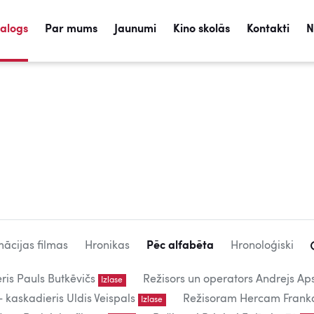
talogs
Par mums
Jaunumi
Kino skolās
Kontakti
N
ācijas filmas
Hronikas
Pēc alfabēta
Hronoloģiski
eris Pauls Butkēvičs
Režisors un operators Andrejs Aps
Izlase
kaskadieris Uldis Veispals
Režisoram Hercam Frank
Izlase