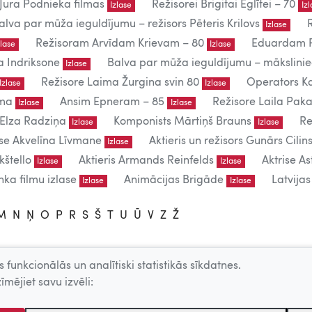
Jura Podnieka filmas
Režisorei Brigitai Eglītei – 70
Izlase
Iz
alva par mūža ieguldījumu – režisors Pēteris Krilovs
Izlase
Režisoram Arvīdam Krievam – 80
Eduardam P
zlase
Izlase
a Indriksone
Balva par mūža ieguldījumu – mākslin
Izlase
Režisore Laima Žurgina svin 80
Operators Ka
Izlase
Izlase
uma
Ansim Epneram – 85
Režisore Laila Paka
Izlase
Izlase
 Elza Radziņa
Komponists Mārtiņš Brauns
Re
Izlase
Izlase
ise Akvelīna Līvmane
Aktieris un režisors Gunārs Cilins
Izlase
kštello
Aktieris Armands Reinfelds
Aktrise As
Izlase
Izlase
ka filmu izlase
Animācijas Brigāde
Latvija
Izlase
Izlase
M
N
Ņ
O
P
R
S
Š
T
U
Ū
V
Z
Ž
 funkcionālās un analītiski statistikās sīkdatnes.
lietošanai.
īmējiet savu izvēli:
 – producentu, AKKA/LAA u.c. atļaujas.