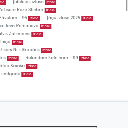
Jubilejas izlase
lase
Izlase
Režisore Roze Stiebra
Izlase
āvulam – 95
Jāņu izlase 2025
Izlase
Izlase
iece Ieva Romanova
Izlase
lvis Zalcmanis
Izlase
lniņa
Izlase
žisors Nils Skapāns
Izlase
kis
Rolandam Kalniņam – 99
Izlase
Izlase
trīda Kairiša
Izlase
s simtgade
Izlase