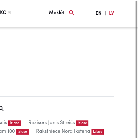
KC
Meklēt
EN
|
LV
ītis
Režisors Jānis Streičs
Izlase
Izlase
am 100
Rakstniece Nora Ikstena
Izlase
Izlase