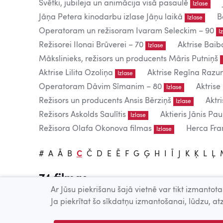
Svētki, jubileja un animācija visā pasaulē
Izlase
Jāņa Petera kinodarbu izlase Jāņu laikā
B
Izlase
Operatoram un režisoram Ivaram Seleckim – 90
I
Režisorei Ilonai Brūverei – 70
Aktrise Baib
Izlase
Mākslinieks, režisors un producents Māris Putniņš
Aktrise Lilita Ozoliņa
Aktrise Regīna Raz
Izlase
Operatoram Dāvim Sīmanim – 80
Aktrise
Izlase
Režisors un producents Ansis Bērziņš
Aktr
Izlase
Režisors Askolds Saulītis
Aktieris Jānis Pau
Izlase
Režisora Olafa Okonova filmas
Herca Fran
Izlase
#
A
Ā
B
C
Č
D
E
Ē
F
G
Ģ
H
I
Ī
J
K
Ķ
L
Ļ
74 filmas
Ar Jūsu piekrišanu šajā vietnē var tikt izmantotas
Tiešsaistē publicētās filmas paredzētas tikai individuālai 
Ja piekrītat šo sīkdatņu izmantošanai, lūdzu, atz
Publiskai demonstrēšanai nepieciešama tiesību īpašnieku