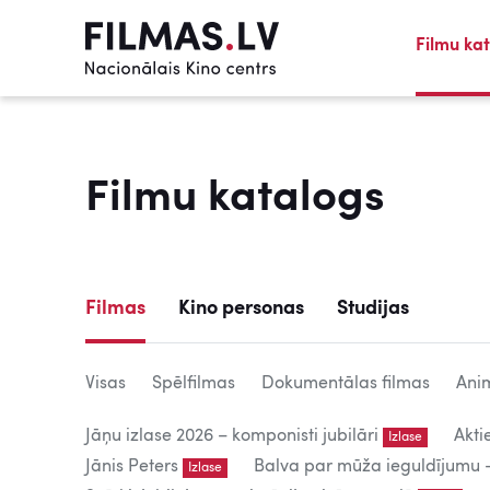
Filmu ka
Filmu katalogs
Filmas
Kino personas
Studijas
Visas
Spēlfilmas
Dokumentālas filmas
Anim
Jāņu izlase 2026 – komponisti jubilāri
Akti
Izlase
Jānis Peters
Balva par mūža ieguldījumu – 
Izlase