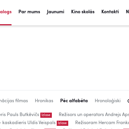
talogs
Par mums
Jaunumi
Kino skolās
Kontakti
N
ācijas filmas
Hronikas
Pēc alfabēta
Hronoloģiski
eris Pauls Butkēvičs
Režisors un operators Andrejs Aps
Izlase
kaskadieris Uldis Veispals
Režisoram Hercam Frank
Izlase