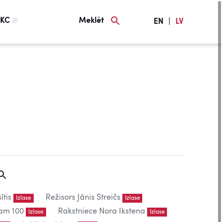
KC
Meklēt
EN
|
LV
ītis
Režisors Jānis Streičs
Izlase
Izlase
am 100
Rakstniece Nora Ikstena
Izlase
Izlase