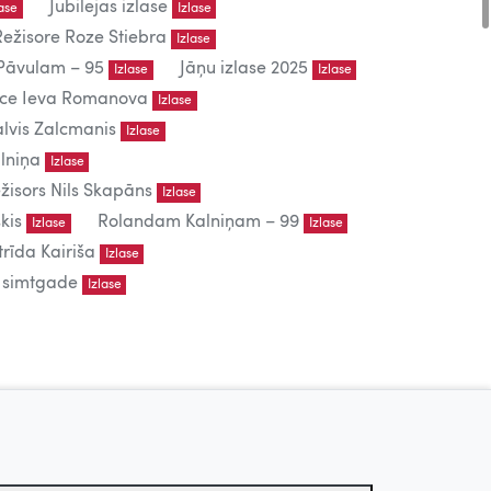
Jubilejas izlase
lase
Izlase
Režisore Roze Stiebra
Izlase
āvulam – 95
Jāņu izlase 2025
Izlase
Izlase
iece Ieva Romanova
Izlase
lvis Zalcmanis
Izlase
lniņa
Izlase
žisors Nils Skapāns
Izlase
kis
Rolandam Kalniņam – 99
Izlase
Izlase
trīda Kairiša
Izlase
s simtgade
Izlase