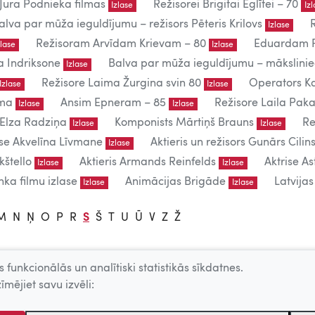
Jura Podnieka filmas
Režisorei Brigitai Eglītei – 70
Izlase
Iz
alva par mūža ieguldījumu – režisors Pēteris Krilovs
Izlase
Režisoram Arvīdam Krievam – 80
Eduardam P
zlase
Izlase
a Indriksone
Balva par mūža ieguldījumu – mākslin
Izlase
Režisore Laima Žurgina svin 80
Operators Ka
Izlase
Izlase
uma
Ansim Epneram – 85
Režisore Laila Paka
Izlase
Izlase
 Elza Radziņa
Komponists Mārtiņš Brauns
Re
Izlase
Izlase
ise Akvelīna Līvmane
Aktieris un režisors Gunārs Cilins
Izlase
kštello
Aktieris Armands Reinfelds
Aktrise As
Izlase
Izlase
ka filmu izlase
Animācijas Brigāde
Latvija
Izlase
Izlase
M
N
Ņ
O
P
R
S
Š
T
U
Ū
V
Z
Ž
 funkcionālās un analītiski statistikās sīkdatnes.
lietošanai.
īmējiet savu izvēli:
 – producentu, AKKA/LAA u.c. atļaujas.