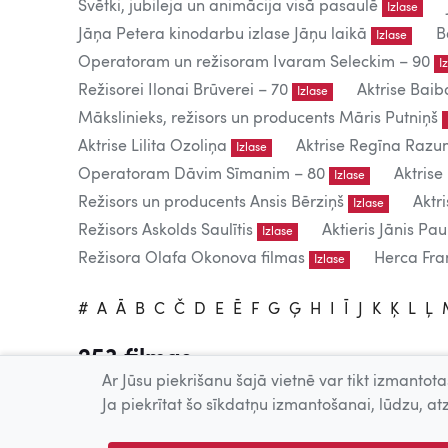
Svētki, jubileja un animācija visā pasaulē
Izlase
Jāņa Petera kinodarbu izlase Jāņu laikā
B
Izlase
Operatoram un režisoram Ivaram Seleckim – 90
I
Režisorei Ilonai Brūverei – 70
Aktrise Baib
Izlase
Mākslinieks, režisors un producents Māris Putniņš
Aktrise Lilita Ozoliņa
Aktrise Regīna Raz
Izlase
Operatoram Dāvim Sīmanim – 80
Aktrise
Izlase
Režisors un producents Ansis Bērziņš
Aktr
Izlase
Režisors Askolds Saulītis
Aktieris Jānis Pau
Izlase
Režisora Olafa Okonova filmas
Herca Fran
Izlase
#
A
Ā
B
C
Č
D
E
Ē
F
G
Ģ
H
I
Ī
J
K
Ķ
L
Ļ
253 filmas
Ar Jūsu piekrišanu šajā vietnē var tikt izmantotas
Tiešsaistē publicētās filmas paredzētas tikai individuālai 
Ja piekrītat šo sīkdatņu izmantošanai, lūdzu, atz
Publiskai demonstrēšanai nepieciešama tiesību īpašnieku