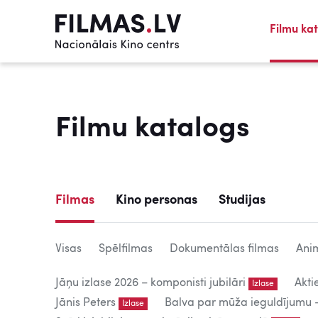
Filmu ka
Filmu katalogs
Filmas
Kino personas
Studijas
Visas
Spēlfilmas
Dokumentālas filmas
Anim
Jāņu izlase 2026 – komponisti jubilāri
Akti
Izlase
Jānis Peters
Balva par mūža ieguldījumu – 
Izlase