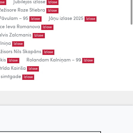
Jubilejas izlase
lase
Izlase
Režisore Roze Stiebra
Izlase
āvulam – 95
Jāņu izlase 2025
Izlase
Izlase
iece Ieva Romanova
Izlase
lvis Zalcmanis
Izlase
lniņa
Izlase
žisors Nils Skapāns
Izlase
kis
Rolandam Kalniņam – 99
Izlase
Izlase
trīda Kairiša
Izlase
s simtgade
Izlase