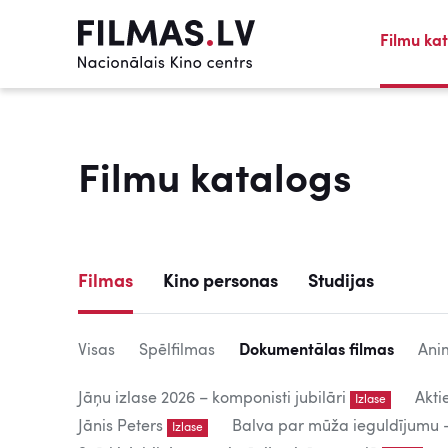
Filmu ka
Filmu katalogs
Filmas
Kino personas
Studijas
Visas
Spēlfilmas
Dokumentālas filmas
Ani
Jāņu izlase 2026 – komponisti jubilāri
Akti
Izlase
Jānis Peters
Balva par mūža ieguldījumu – 
Izlase