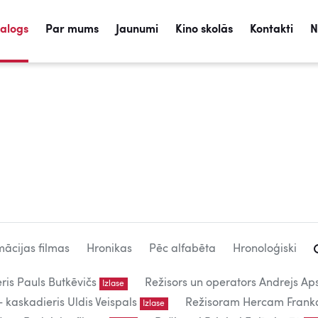
talogs
Par mums
Jaunumi
Kino skolās
Kontakti
N
mācijas filmas
Hronikas
Pēc alfabēta
Hronoloģiski
eris Pauls Butkēvičs
Režisors un operators Andrejs Aps
Izlase
kaskadieris Uldis Veispals
Režisoram Hercam Frank
Izlase