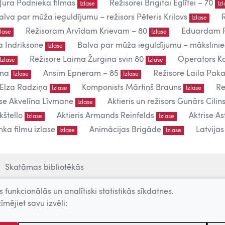
Jura Podnieka filmas
Režisorei Brigitai Eglītei – 70
Izlase
Iz
alva par mūža ieguldījumu – režisors Pēteris Krilovs
Izlase
Režisoram Arvīdam Krievam – 80
Eduardam P
zlase
Izlase
a Indriksone
Balva par mūža ieguldījumu – mākslin
Izlase
Režisore Laima Žurgina svin 80
Operators Ka
Izlase
Izlase
uma
Ansim Epneram – 85
Režisore Laila Paka
Izlase
Izlase
 Elza Radziņa
Komponists Mārtiņš Brauns
Re
Izlase
Izlase
ise Akvelīna Līvmane
Aktieris un režisors Gunārs Cilins
Izlase
kštello
Aktieris Armands Reinfelds
Aktrise As
Izlase
Izlase
ka filmu izlase
Animācijas Brigāde
Latvija
Izlase
Izlase
Skatāmas bibliotēkās
 funkcionālās un analītiski statistikās sīkdatnes.
īmējiet savu izvēli:
lietošanai.