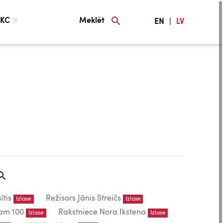
KC
Meklēt
EN
|
LV
ītis
Režisors Jānis Streičs
Izlase
Izlase
am 100
Rakstniece Nora Ikstena
Izlase
Izlase