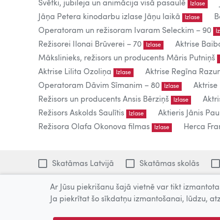
Svētki, jubileja un animācija visā pasaulē
Izlase
Jāņa Petera kinodarbu izlase Jāņu laikā
B
Izlase
Operatoram un režisoram Ivaram Seleckim – 90
I
Režisorei Ilonai Brūverei – 70
Aktrise Baib
Izlase
Mākslinieks, režisors un producents Māris Putniņš
Aktrise Lilita Ozoliņa
Aktrise Regīna Raz
Izlase
Operatoram Dāvim Sīmanim – 80
Aktrise
Izlase
Režisors un producents Ansis Bērziņš
Aktr
Izlase
Režisors Askolds Saulītis
Aktieris Jānis Pau
Izlase
Režisora Olafa Okonova filmas
Herca Fran
Izlase
Skatāmas Latvijā
Skatāmas skolās
Ar Jūsu piekrišanu šajā vietnē var tikt izmantotas
1213 filmas
Ja piekrītat šo sīkdatņu izmantošanai, lūdzu, atz
Tiešsaistē publicētās filmas paredzētas tikai individuālai 