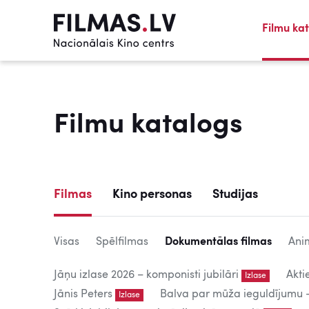
Filmu ka
Filmu katalogs
Filmas
Kino personas
Studijas
Visas
Spēlfilmas
Dokumentālas filmas
Ani
Jāņu izlase 2026 – komponisti jubilāri
Akti
Izlase
Jānis Peters
Balva par mūža ieguldījumu – 
Izlase