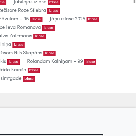
Jubilejas izlase
lase
Izlase
Režisore Roze Stiebra
Izlase
āvulam – 95
Jāņu izlase 2025
Izlase
Izlase
iece Ieva Romanova
Izlase
lvis Zalcmanis
Izlase
lniņa
Izlase
žisors Nils Skapāns
Izlase
kis
Rolandam Kalniņam – 99
Izlase
Izlase
trīda Kairiša
Izlase
s simtgade
Izlase