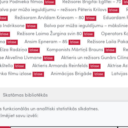
Jura Podnieka filmas
Režisorei Brigitai Eglītei – 70
Izlase
Iz
alva par mūža ieguldījumu – režisors Pēteris Krilovs
Izlase
Režisoram Arvīdam Krievam – 80
Eduardam P
zlase
Izlase
a Indriksone
Balva par mūža ieguldījumu – mākslin
Izlase
Režisore Laima Žurgina svin 80
Operators Ka
Izlase
Izlase
uma
Ansim Epneram – 85
Režisore Laila Paka
Izlase
Izlase
 Elza Radziņa
Komponists Mārtiņš Brauns
Re
Izlase
Izlase
ise Akvelīna Līvmane
Aktieris un režisors Gunārs Cilins
Izlase
kštello
Aktieris Armands Reinfelds
Aktrise As
Izlase
Izlase
ka filmu izlase
Animācijas Brigāde
Latvija
Izlase
Izlase
Skatāmas bibliotēkās
 funkcionālās un analītiski statistikās sīkdatnes.
īmējiet savu izvēli:
lietošanai.