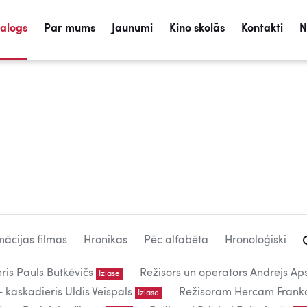
talogs
Par mums
Jaunumi
Kino skolās
Kontakti
N
mācijas filmas
Hronikas
Pēc alfabēta
Hronoloģiski
eris Pauls Butkēvičs
Režisors un operators Andrejs Aps
Izlase
kaskadieris Uldis Veispals
Režisoram Hercam Frank
Izlase