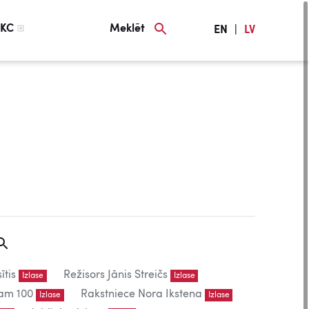
KC
Meklēt
EN
|
LV
ītis
Režisors Jānis Streičs
Izlase
Izlase
am 100
Rakstniece Nora Ikstena
Izlase
Izlase