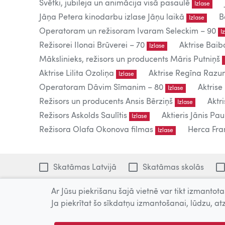
Svētki, jubileja un animācija visā pasaulē
Izlase
Jāņa Petera kinodarbu izlase Jāņu laikā
B
Izlase
Operatoram un režisoram Ivaram Seleckim – 90
I
Režisorei Ilonai Brūverei – 70
Aktrise Baib
Izlase
Mākslinieks, režisors un producents Māris Putniņš
Aktrise Lilita Ozoliņa
Aktrise Regīna Raz
Izlase
Operatoram Dāvim Sīmanim – 80
Aktrise
Izlase
Režisors un producents Ansis Bērziņš
Aktr
Izlase
Režisors Askolds Saulītis
Aktieris Jānis Pau
Izlase
Režisora Olafa Okonova filmas
Herca Fran
Izlase
Skatāmas Latvijā
Skatāmas skolās
Ar Jūsu piekrišanu šajā vietnē var tikt izmantotas
1213 filmas
Ja piekrītat šo sīkdatņu izmantošanai, lūdzu, atz
Tiešsaistē publicētās filmas paredzētas tikai individuālai 