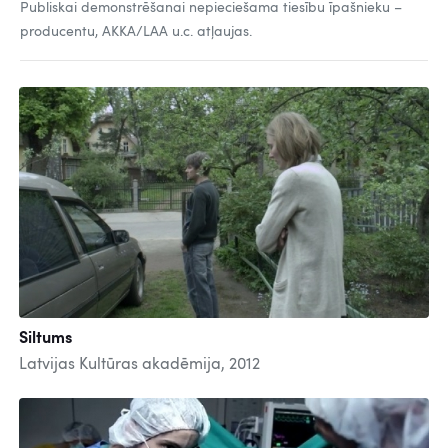
Publiskai demonstrēšanai nepieciešama tiesību īpašnieku –
producentu, AKKA/LAA u.c. atļaujas.
Siltums
Latvijas Kultūras akadēmija, 2012