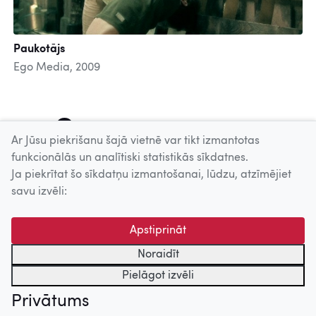
Paukotājs
Ego Media, 2009
1
2
3
4
5
6
7
8
Ar Jūsu piekrišanu šajā vietnē var tikt izmantotas
funkcionālās un analītiski statistikās sīkdatnes.
Ja piekrītat šo sīkdatņu izmantošanai, lūdzu, atzīmējiet
Uz augšu
savu izvēli:
© 2026 Nacionālais Kino centrs, Kultūras informācijas sistēmu
Apstiprināt
centrs. Sadarbības partneris: Latvijas Valsts
kinofotofonodokumentu arhīvs.
Noraidīt
Pielāgot izvēli
Privātums