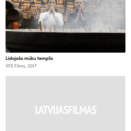
Lidojošo mūku templis
VFS Films, 2017