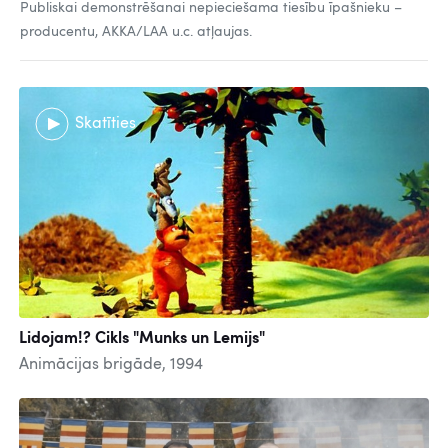
Publiskai demonstrēšanai nepieciešama tiesību īpašnieku –
producentu, AKKA/LAA u.c. atļaujas.
Skatīties
Lidojam!? Cikls "Munks un Lemijs"
Animācijas brigāde, 1994