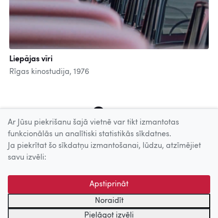
Liepājas vīri
Rīgas kinostudija, 1976
13
14
15
16
17
18
19
20
21
Ar Jūsu piekrišanu šajā vietnē var tikt izmantotas
funkcionālās un analītiski statistikās sīkdatnes.
Ja piekrītat šo sīkdatņu izmantošanai, lūdzu, atzīmējiet
Uz augšu
savu izvēli:
© 2026 Nacionālais Kino centrs, Kultūras informācijas sistēmu
Apstiprināt
centrs. Sadarbības partneris: Latvijas Valsts
kinofotofonodokumentu arhīvs.
Noraidīt
Pielāgot izvēli