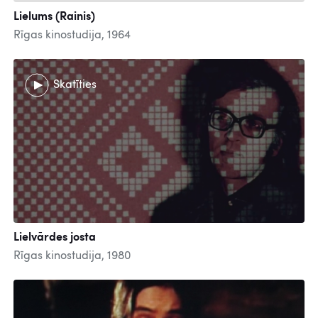
Lielums (Rainis)
Rīgas kinostudija, 1964
Skatīties
Lielvārdes josta
Rīgas kinostudija, 1980