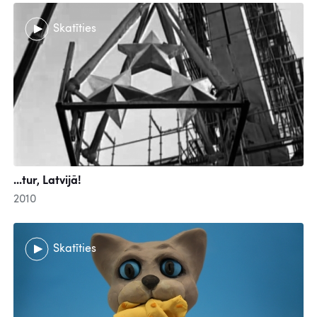
Skatīties
...tur, Latvijā!
2010
Skatīties