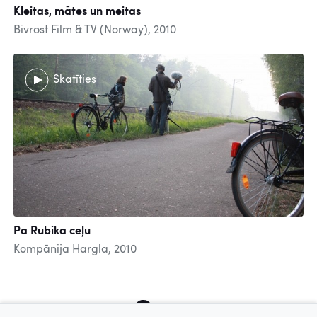
Kleitas, mātes un meitas
Bivrost Film & TV (Norway), 2010
Skatīties
Pa Rubika ceļu
Kompānija Hargla, 2010
2
3
4
5
6
7
8
9
10