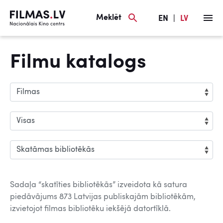
Meklēt
EN
|
LV
Filmu katalogs
Sadaļa “skatīties bibliotēkās” izveidota kā satura
piedāvājums 873 Latvijas publiskajām bibliotēkām,
izvietojot filmas bibliotēku iekšējā datortīklā.