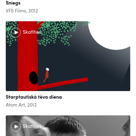
Sniegs
VFS Films, 2012
Skatīties
Starptautiskā tēva diena
Atom Art, 2012
Skatīties