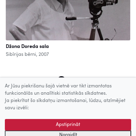
Džona Doreda sala
Sibīrijas bērni, 2007
4
5
6
7
8
9
10
11
12
Ar Jūsu piekrišanu šajā vietnē var tikt izmantotas
funkcionālās un analītiski statistikās sīkdatnes.
Ja piekrītat šo sīkdatņu izmantošanai, lūdzu, atzīmējiet
Uz augšu
savu izvēli:
© 2026 Nacionālais Kino centrs, Kultūras informācijas sistēmu
Apstiprināt
centrs. Sadarbības partneris: Latvijas Valsts
kinofotofonodokumentu arhīvs.
Noraidīt