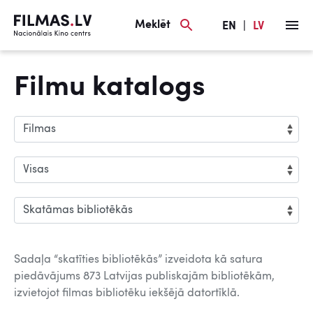
Meklēt
EN
|
LV
Filmu katalogs
Sadaļa “skatīties bibliotēkās” izveidota kā satura
piedāvājums 873 Latvijas publiskajām bibliotēkām,
izvietojot filmas bibliotēku iekšējā datortīklā.