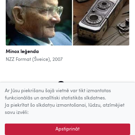
Minox leģenda
NZZ Format (Šveice), 2007
4
5
6
7
8
9
10
11
12
Ar Jūsu piekrišanu šajā vietnē var tikt izmantotas
funkcionālās un analītiski statistikās sīkdatnes.
Ja piekrītat šo sīkdatņu izmantošanai, lūdzu, atzīmējiet
Uz augšu
savu izvēli:
© 2026 Nacionālais Kino centrs, Kultūras informācijas sistēmu
Apstiprināt
centrs. Sadarbības partneris: Latvijas Valsts