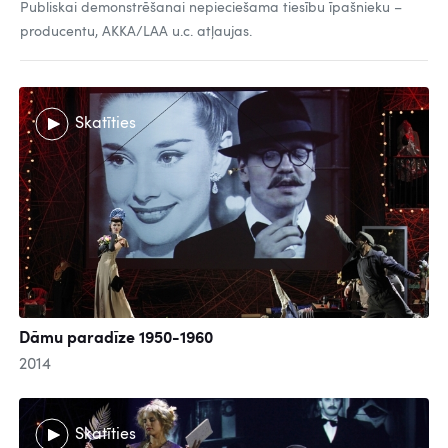
Publiskai demonstrēšanai nepieciešama tiesību īpašnieku –
producentu, AKKA/LAA u.c. atļaujas.
Skatīties
Dāmu paradīze 1950-1960
2014
Skatīties