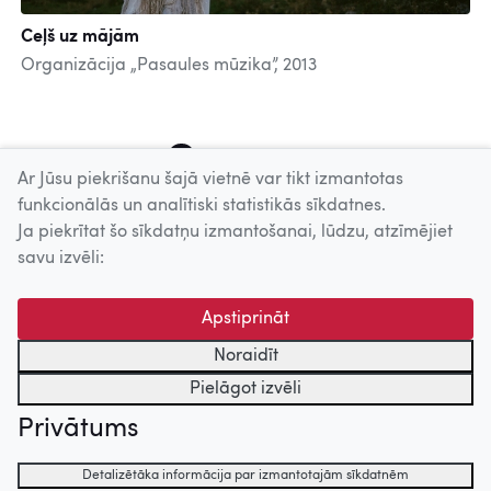
Ceļš uz mājām
Organizācija „Pasaules mūzika”, 2013
1
2
3
4
5
6
7
8
9
Ar Jūsu piekrišanu šajā vietnē var tikt izmantotas
funkcionālās un analītiski statistikās sīkdatnes.
Ja piekrītat šo sīkdatņu izmantošanai, lūdzu, atzīmējiet
Uz augšu
savu izvēli:
© 2026 Nacionālais Kino centrs, Kultūras informācijas sistēmu
Apstiprināt
centrs. Sadarbības partneris: Latvijas Valsts
kinofotofonodokumentu arhīvs.
Noraidīt
Pielāgot izvēli
Privātums
Detalizētāka informācija par izmantotajām sīkdatnēm