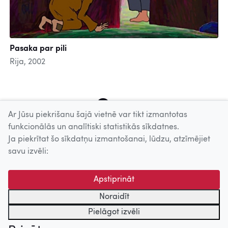
Pasaka par pili
Rija, 2002
1
2
3
4
5
6
7
8
9
Ar Jūsu piekrišanu šajā vietnē var tikt izmantotas
funkcionālās un analītiski statistikās sīkdatnes.
Ja piekrītat šo sīkdatņu izmantošanai, lūdzu, atzīmējiet
Uz augšu
savu izvēli:
© 2026 Nacionālais Kino centrs, Kultūras informācijas sistēmu
Apstiprināt
centrs. Sadarbības partneris: Latvijas Valsts
kinofotofonodokumentu arhīvs.
Noraidīt
Pielāgot izvēli