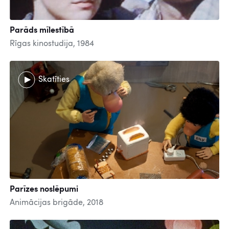
Parāds mīlestībā
Rīgas kinostudija, 1984
Skatīties
Parīzes noslēpumi
Animācijas brigāde, 2018