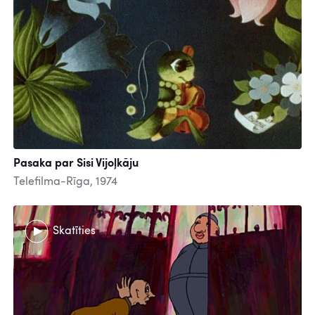
Pasaka par Sisi Vijoļkāju
Telefilma-Rīga, 1974
Skatīties