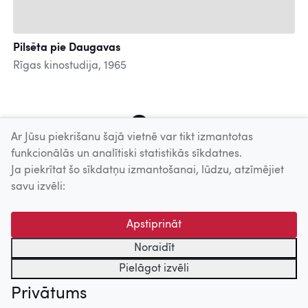
Pilsēta pie Daugavas
Rīgas kinostudija, 1965
5
6
7
8
9
10
11
12
13
Ar Jūsu piekrišanu šajā vietnē var tikt izmantotas
funkcionālās un analītiski statistikās sīkdatnes.
Ja piekrītat šo sīkdatņu izmantošanai, lūdzu, atzīmējiet
Uz augšu
savu izvēli:
© 2026 Nacionālais Kino centrs, Kultūras informācijas sistēmu
Apstiprināt
centrs. Sadarbības partneris: Latvijas Valsts
kinofotofonodokumentu arhīvs.
Noraidīt
Pielāgot izvēli
Privātums