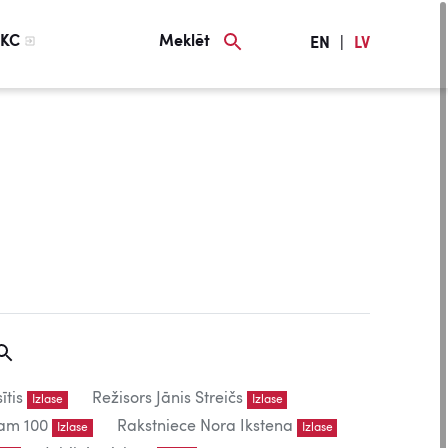
KC
Meklēt
EN
|
LV
ītis
Režisors Jānis Streičs
Izlase
Izlase
am 100
Rakstniece Nora Ikstena
Izlase
Izlase