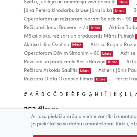
Svētki, jubileja un animācija visā pasaulē
Izlase
Jāņa Petera kinodarbu izlase Jāņu laikā
B
Izlase
Operatoram un režisoram Ivaram Seleckim – 90
I
Režisorei Ilonai Brūverei – 70
Aktrise Baib
Izlase
Mākslinieks, režisors un producents Māris Putniņš
Aktrise Lilita Ozoliņa
Aktrise Regīna Raz
Izlase
Operatoram Dāvim Sīmanim – 80
Aktrise
Izlase
Režisors un producents Ansis Bērziņš
Aktr
Izlase
Režisors Askolds Saulītis
Aktieris Jānis Pau
Izlase
Režisora Olafa Okonova filmas
Herca Fran
Izlase
#
A
Ā
B
C
Č
D
E
Ē
F
G
Ģ
H
I
Ī
J
K
Ķ
L
Ļ
253 filmas
Ar Jūsu piekrišanu šajā vietnē var tikt izmantotas
Tiešsaistē publicētās filmas paredzētas tikai individuālai 
Ja piekrītat šo sīkdatņu izmantošanai, lūdzu, atz
Publiskai demonstrēšanai nepieciešama tiesību īpašnieku