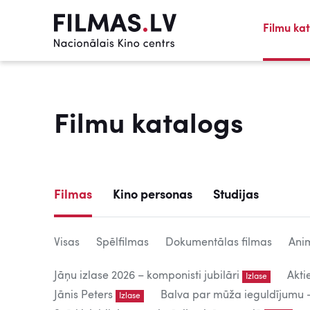
Filmu ka
Filmu katalogs
Filmas
Kino personas
Studijas
Visas
Spēlfilmas
Dokumentālas filmas
Anim
Jāņu izlase 2026 – komponisti jubilāri
Akti
Izlase
Jānis Peters
Balva par mūža ieguldījumu – 
Izlase