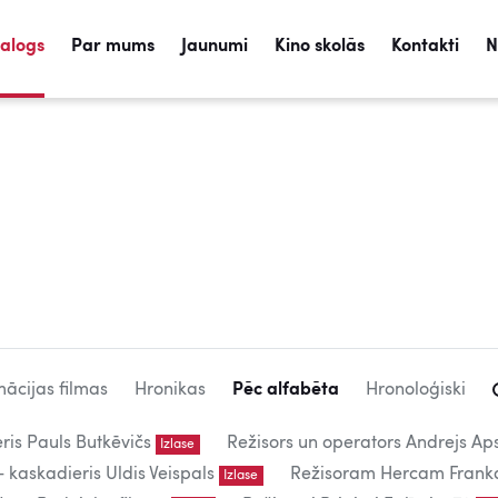
talogs
Par mums
Jaunumi
Kino skolās
Kontakti
N
ācijas filmas
Hronikas
Pēc alfabēta
Hronoloģiski
eris Pauls Butkēvičs
Režisors un operators Andrejs Aps
Izlase
kaskadieris Uldis Veispals
Režisoram Hercam Frank
Izlase