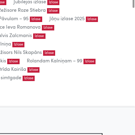
Jubilejas izlase
lase
Izlase
Režisore Roze Stiebra
Izlase
āvulam – 95
Jāņu izlase 2025
Izlase
Izlase
iece Ieva Romanova
Izlase
lvis Zalcmanis
Izlase
lniņa
Izlase
žisors Nils Skapāns
Izlase
kis
Rolandam Kalniņam – 99
Izlase
Izlase
trīda Kairiša
Izlase
s simtgade
Izlase