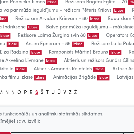
Jura Podnieka filmas
Režisorei Brigitai Eglītei – 70
Izlase
Iz
alva par mūža ieguldījumu – režisors Pēteris Krilovs
Izlase
Režisoram Arvīdam Krievam – 80
Eduardam P
zlase
Izlase
a Indriksone
Balva par mūža ieguldījumu – mākslin
Izlase
Režisore Laima Žurgina svin 80
Operators Ka
Izlase
Izlase
uma
Ansim Epneram – 85
Režisore Laila Paka
Izlase
Izlase
 Elza Radziņa
Komponists Mārtiņš Brauns
Re
Izlase
Izlase
ise Akvelīna Līvmane
Aktieris un režisors Gunārs Cilins
Izlase
kštello
Aktieris Armands Reinfelds
Aktrise As
Izlase
Izlase
ka filmu izlase
Animācijas Brigāde
Latvija
Izlase
Izlase
M
N
Ņ
O
P
R
S
Š
T
U
Ū
V
Z
Ž
 funkcionālās un analītiski statistikās sīkdatnes.
lietošanai.
īmējiet savu izvēli:
 – producentu, AKKA/LAA u.c. atļaujas.