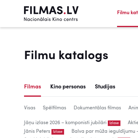
Filmu ka
Filmu katalogs
Filmas
Kino personas
Studijas
Visas
Spēlfilmas
Dokumentālas filmas
Anim
Jāņu izlase 2026 – komponisti jubilāri
Akti
Izlase
Jānis Peters
Balva par mūža ieguldījumu – 
Izlase