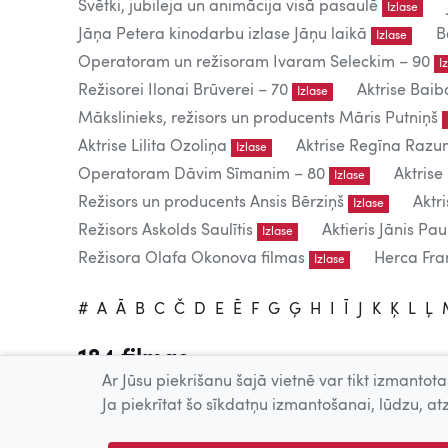
Svētki, jubileja un animācija visā pasaulē
Izlase
Jāņa Petera kinodarbu izlase Jāņu laikā
B
Izlase
Operatoram un režisoram Ivaram Seleckim – 90
I
Režisorei Ilonai Brūverei – 70
Aktrise Baib
Izlase
Mākslinieks, režisors un producents Māris Putniņš
Aktrise Lilita Ozoliņa
Aktrise Regīna Raz
Izlase
Operatoram Dāvim Sīmanim – 80
Aktrise
Izlase
Režisors un producents Ansis Bērziņš
Aktr
Izlase
Režisors Askolds Saulītis
Aktieris Jānis Pau
Izlase
Režisora Olafa Okonova filmas
Herca Fran
Izlase
#
A
Ā
B
C
Č
D
E
Ē
F
G
Ģ
H
I
Ī
J
K
Ķ
L
Ļ
184 filmas
Ar Jūsu piekrišanu šajā vietnē var tikt izmantotas
Tiešsaistē publicētās filmas paredzētas tikai individuālai 
Ja piekrītat šo sīkdatņu izmantošanai, lūdzu, atz
Publiskai demonstrēšanai nepieciešama tiesību īpašnieku