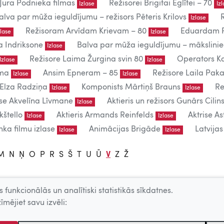
Jura Podnieka filmas
Režisorei Brigitai Eglītei – 70
Izlase
Iz
alva par mūža ieguldījumu – režisors Pēteris Krilovs
Izlase
Režisoram Arvīdam Krievam – 80
Eduardam P
zlase
Izlase
a Indriksone
Balva par mūža ieguldījumu – mākslin
Izlase
Režisore Laima Žurgina svin 80
Operators Ka
Izlase
Izlase
uma
Ansim Epneram – 85
Režisore Laila Paka
Izlase
Izlase
 Elza Radziņa
Komponists Mārtiņš Brauns
Re
Izlase
Izlase
ise Akvelīna Līvmane
Aktieris un režisors Gunārs Cilins
Izlase
kštello
Aktieris Armands Reinfelds
Aktrise As
Izlase
Izlase
ka filmu izlase
Animācijas Brigāde
Latvija
Izlase
Izlase
M
N
Ņ
O
P
R
S
Š
T
U
Ū
V
Z
Ž
 funkcionālās un analītiski statistikās sīkdatnes.
lietošanai.
īmējiet savu izvēli:
 – producentu, AKKA/LAA u.c. atļaujas.