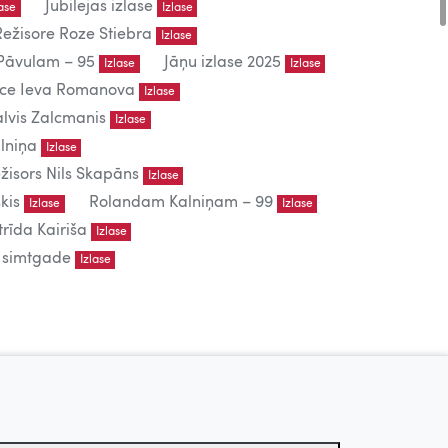
Jubilejas izlase
lase
Izlase
Režisore Roze Stiebra
Izlase
āvulam – 95
Jāņu izlase 2025
Izlase
Izlase
iece Ieva Romanova
Izlase
lvis Zalcmanis
Izlase
lniņa
Izlase
žisors Nils Skapāns
Izlase
kis
Rolandam Kalniņam – 99
Izlase
Izlase
trīda Kairiša
Izlase
s simtgade
Izlase