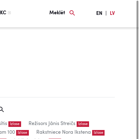
KC
Meklēt
EN
|
LV
ītis
Režisors Jānis Streičs
Izlase
Izlase
am 100
Rakstniece Nora Ikstena
Izlase
Izlase