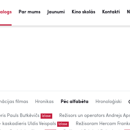
talogs
Par mums
Jaunumi
Kino skolās
Kontakti
N
ācijas filmas
Hronikas
Pēc alfabēta
Hronoloģiski
eris Pauls Butkēvičs
Režisors un operators Andrejs Aps
Izlase
kaskadieris Uldis Veispals
Režisoram Hercam Frank
Izlase