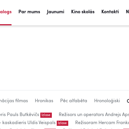
talogs
Par mums
Jaunumi
Kino skolās
Kontakti
N
ācijas filmas
Hronikas
Pēc alfabēta
Hronoloģiski
eris Pauls Butkēvičs
Režisors un operators Andrejs Aps
Izlase
kaskadieris Uldis Veispals
Režisoram Hercam Frank
Izlase