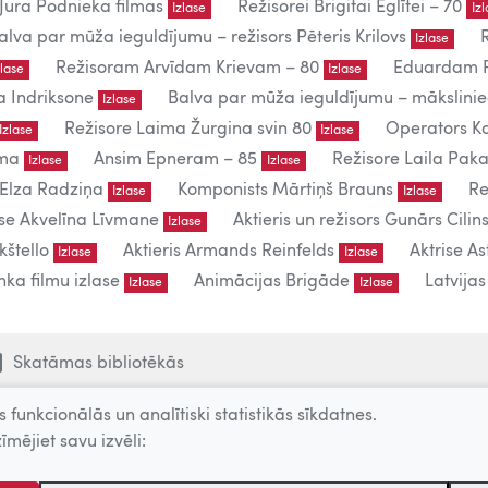
Jura Podnieka filmas
Režisorei Brigitai Eglītei – 70
Izlase
Iz
alva par mūža ieguldījumu – režisors Pēteris Krilovs
Izlase
Režisoram Arvīdam Krievam – 80
Eduardam P
zlase
Izlase
a Indriksone
Balva par mūža ieguldījumu – mākslin
Izlase
Režisore Laima Žurgina svin 80
Operators Ka
Izlase
Izlase
uma
Ansim Epneram – 85
Režisore Laila Paka
Izlase
Izlase
 Elza Radziņa
Komponists Mārtiņš Brauns
Re
Izlase
Izlase
ise Akvelīna Līvmane
Aktieris un režisors Gunārs Cilins
Izlase
kštello
Aktieris Armands Reinfelds
Aktrise As
Izlase
Izlase
ka filmu izlase
Animācijas Brigāde
Latvija
Izlase
Izlase
Skatāmas bibliotēkās
 funkcionālās un analītiski statistikās sīkdatnes.
īmējiet savu izvēli:
lietošanai.