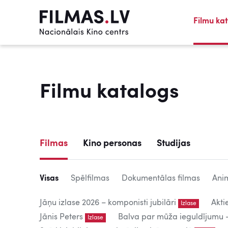
Filmu ka
Filmu katalogs
Filmas
Kino personas
Studijas
Visas
Spēlfilmas
Dokumentālas filmas
Anim
Jāņu izlase 2026 – komponisti jubilāri
Akti
Izlase
Jānis Peters
Balva par mūža ieguldījumu – 
Izlase