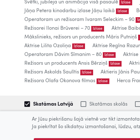
Svētki, jubileja un animācija visā pasaulē
Izlase
Jāņa Petera kinodarbu izlase Jāņu laikā
B
Izlase
Operatoram un režisoram Ivaram Seleckim – 90
I
Režisorei Ilonai Brūverei – 70
Aktrise Baib
Izlase
Mākslinieks, režisors un producents Māris Putniņš
Aktrise Lilita Ozoliņa
Aktrise Regīna Raz
Izlase
Operatoram Dāvim Sīmanim – 80
Aktrise
Izlase
Režisors un producents Ansis Bērziņš
Aktr
Izlase
Režisors Askolds Saulītis
Aktieris Jānis Pau
Izlase
Režisora Olafa Okonova filmas
Herca Fran
Izlase
Skatāmas Latvijā
Skatāmas skolās
Ar Jūsu piekrišanu šajā vietnē var tikt izmantotas
621 filmas
Ja piekrītat šo sīkdatņu izmantošanai, lūdzu, atz
Tiešsaistē publicētās filmas paredzētas tikai individuālai 