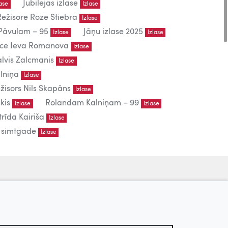
Jubilejas izlase
lase
Izlase
Režisore Roze Stiebra
Izlase
āvulam – 95
Jāņu izlase 2025
Izlase
Izlase
iece Ieva Romanova
Izlase
lvis Zalcmanis
Izlase
lniņa
Izlase
žisors Nils Skapāns
Izlase
kis
Rolandam Kalniņam – 99
Izlase
Izlase
trīda Kairiša
Izlase
s simtgade
Izlase