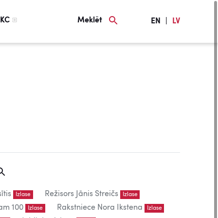
KC
Meklēt
EN
|
LV
ītis
Režisors Jānis Streičs
Izlase
Izlase
am 100
Rakstniece Nora Ikstena
Izlase
Izlase