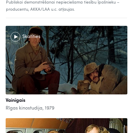
Publiskai demonstrēšanai nepieciešama tiesību īpašnieku –
producentu, AKKA/LAA u.c. atļaujas.
Skatīties
Vainīgais
Rīgas kinostudija, 1979