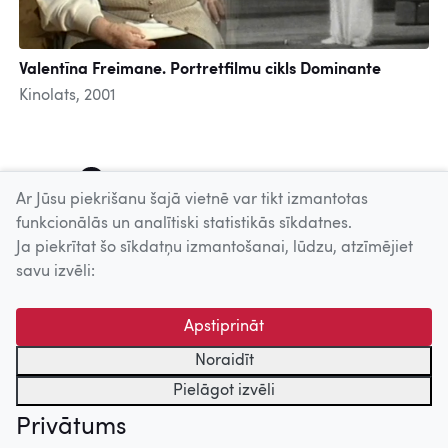
Valentīna Freimane. Portretfilmu cikls Dominante
Kinolats, 2001
1
2
3
4
5
6
7
8
9
Ar Jūsu piekrišanu šajā vietnē var tikt izmantotas
funkcionālās un analītiski statistikās sīkdatnes.
Ja piekrītat šo sīkdatņu izmantošanai, lūdzu, atzīmējiet
Uz augšu
savu izvēli:
© 2026 Nacionālais Kino centrs, Kultūras informācijas sistēmu
Apstiprināt
centrs. Sadarbības partneris: Latvijas Valsts
kinofotofonodokumentu arhīvs.
Noraidīt
Pielāgot izvēli
Privātums