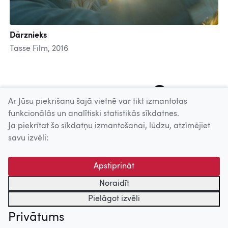
Dārznieks
Tasse Film, 2016
4
5
6
7
8
9
10
11
12
Ar Jūsu piekrišanu šajā vietnē var tikt izmantotas
funkcionālās un analītiski statistikās sīkdatnes.
Ja piekrītat šo sīkdatņu izmantošanai, lūdzu, atzīmējiet
Uz augšu
savu izvēli:
© 2026 Nacionālais Kino centrs, Kultūras informācijas sistēmu
Apstiprināt
centrs. Sadarbības partneris: Latvijas Valsts
kinofotofonodokumentu arhīvs.
Noraidīt
Pielāgot izvēli
Privātums