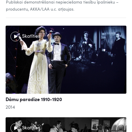
Publiskai demonstrēšanai nepieciešama tiesību īpašnieku –
producentu, AKKA/LAA u.c. atļaujas.
Skatīties
Dāmu paradīze 1910-1920
2014
Skatīties