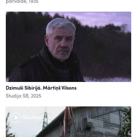
pārvalde, 1935
Dzimuši Sibīrijā. Mārtiņš Vilsons
Studija SB, 2025
Skatīties