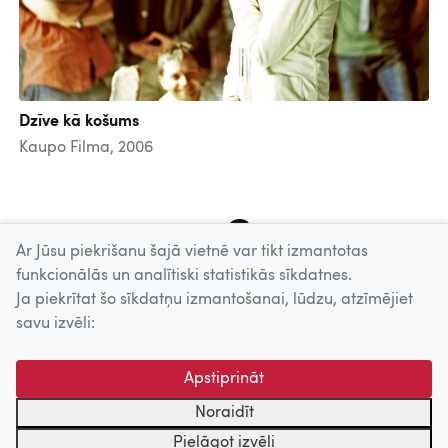
Dzīve kā košums
Kaupo Filma, 2006
4
5
6
7
8
9
10
11
12
Ar Jūsu piekrišanu šajā vietnē var tikt izmantotas
funkcionālās un analītiski statistikās sīkdatnes.
Ja piekrītat šo sīkdatņu izmantošanai, lūdzu, atzīmējiet
Uz augšu
savu izvēli:
© 2026 Nacionālais Kino centrs, Kultūras informācijas sistēmu
Apstiprināt
centrs. Sadarbības partneris: Latvijas Valsts
kinofotofonodokumentu arhīvs.
Noraidīt
Pielāgot izvēli