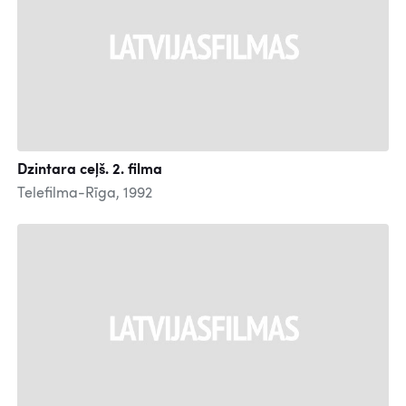
Dzintara ceļš. 2. filma
Telefilma-Rīga, 1992